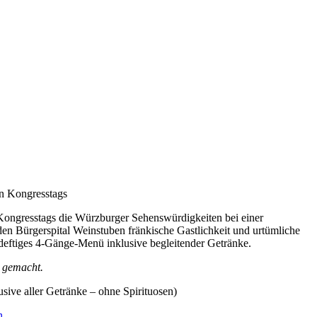
n Kongresstags
Kongresstags die Würzburger Sehenswürdigkeiten bei einer
en Bürgerspital Weinstuben fränkische Gastlichkeit und urtümliche
, deftiges 4-Gänge-Menü inklusive begleitender Getränke.
t gemacht.
sive aller Getränke – ohne Spirituosen)
n