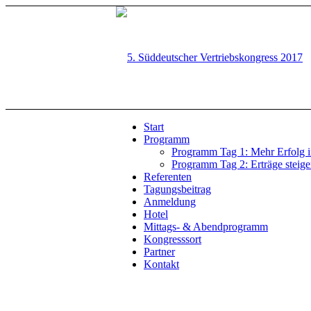
Start
Programm
Programm Tag 1: Mehr Erfolg im
Programm Tag 2: Erträge steig
Referenten
Tagungsbeitrag
Anmeldung
Hotel
Mittags- & Abendprogramm
Kongresssort
Partner
Kontakt